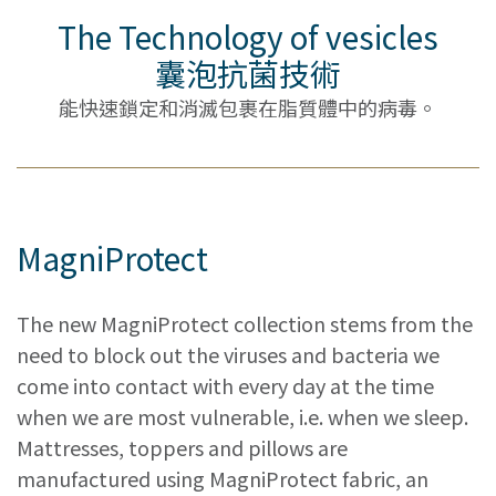
The Technology of vesicles
囊泡抗菌技術
能快速鎖定和消滅包裹在脂質體中的病毒。
MagniProtect
The new MagniProtect collection stems from the
need to block out the viruses and bacteria we
come into contact with every day at the time
when we are most vulnerable, i.e. when we sleep.
Mattresses, toppers and pillows are
manufactured using MagniProtect fabric, an