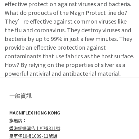
effective protection against viruses and bacteria.
What do products of the MagniProtect line do?
They’re effective against common viruses like
the flu and coronavirus. They destroy viruses and
bacteria by up to 99% in just a few minutes. They
provide an effective protection against
contaminants that use fabrics as the host surface.
How? By relying on the properties of silver as a
powerful antiviral and antibacterial material.
一般資訊
MAGNIFLEX HONG KONG
旗艦店：
香港銅鑼灣告士打道311號
皇室堡10樓1009-11號舖