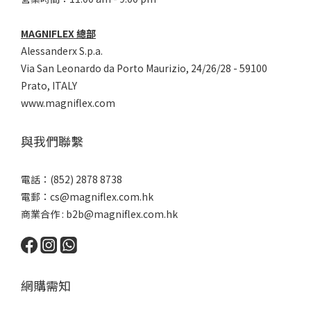
MAGNIFLEX 總部
Alessanderx S.p.a.
Via San Leonardo da Porto Maurizio, 2
4/26/28 - 59100
Prato, ITALY
www.magniflex.com
與我們聯繫
電話：(852) 2878 8738
電郵：
cs@magniflex.com.hk
商業合作 :
b2b@magniflex.com.hk
網購需知