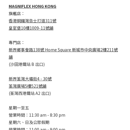
MAGNIFLEX HONG KONG
旗艦店：
香港銅鑼灣告士打道311號
皇室堡10樓1009-11號舖
專門店：
新界鄉事會路138號 Home Square 新城市中央廣場2樓211號
舖
(沙田港鐵站 B 出口)
新界荃灣大壩街4 - 30號
荃灣廣場5樓521號舖
(荃灣西港鐵站 A2 出口)
星期一至五
營業時間：11:30 am - 8:30 pm
星期六、日及公眾假期
營業時間：11:00 am - 9:00 pm