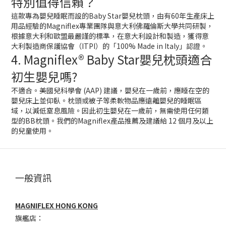
特別值得信賴？
這款專為嬰兒睡眠而設的Baby Star嬰兒枕頭，由有60年生產床上
用品經驗的Magniflex專業團隊與意大利佛羅倫斯大學共同研製，
根據意大利和歐盟最嚴謹的標準，在意大利設計和製造，獲得意
大利製造商保護協會（ITPI）的「100% Made in Italy」認證。
4. Magniflex® Baby Star嬰兒枕頭適合
初生嬰兒嗎?
不適合。美國兒科學會 (AAP) 建議，嬰兒在一歲前，應睡在空的
嬰兒床上並仰臥。枕頭或被子等柔軟物品應遠離嬰兒的睡眠區
域，以減低窒息風險。因此初生嬰兒在一歲前，無需使用任何類
型的BB枕頭。我們的Magniflex產品推薦及建議給 12 個月及以上
的兒童使用。
一般資訊
MAGNIFLEX HONG KONG
旗艦店：