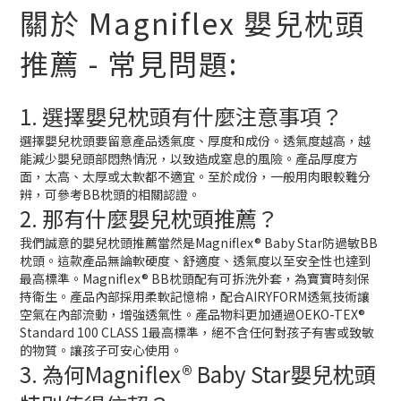
關於 Magniflex 嬰兒枕頭
推薦 - 常見問題:
1. 選擇嬰兒枕頭有什麼注意事項？
選擇嬰兒枕頭要留意產品透氣度、厚度和成份。透氣度越高，越
能減少嬰兒頭部悶熱情況，以致造成窒息的風險。產品厚度方
面，太高、太厚或太軟都不適宜。至於成份，一般用肉眼較難分
辨，可參考BB枕頭的相關認證。
2. 那有什麼嬰兒枕頭推薦？
我們誠意的嬰兒枕頭推薦當然是Magniflex® Baby Star防過敏BB
枕頭。這款產品無論軟硬度、舒適度、透氣度以至安全性也達到
最高標準。Magniflex® BB枕頭配有可拆洗外套，為寶寶時刻保
持衛生。產品內部採用柔軟記憶棉，配合AIRYFORM透氣技術讓
空氣在內部流動，增強透氣性。產品物料更加通過OEKO-TEX®
Standard 100 CLASS 1最高標準，絕不含任何對孩子有害或致敏
的物質。讓孩子可安心使用。
3. 為何Magniflex® Baby Star嬰兒枕頭