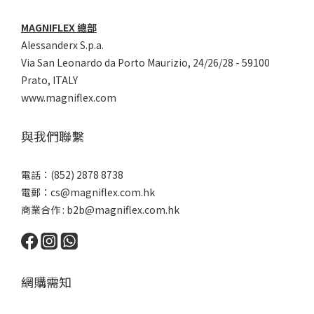
MAGNIFLEX 總部
Alessanderx S.p.a.
Via San Leonardo da Porto Maurizio, 2
4/26/28 - 59100
Prato, ITALY
www.magniflex.com
與我們聯繫
電話：(852) 2878 8738
電郵：
cs@magniflex.com.hk
商業合作 :
b2b@magniflex.com.hk
網購需知