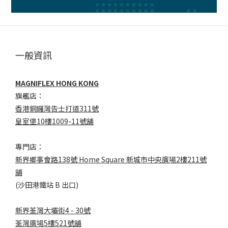
一般資訊
MAGNIFLEX HONG KONG
旗艦店：
香港銅鑼灣告士打道311號
皇室堡10樓1009-11號舖
專門店：
新界鄉事會路138號 Home Square 新城市中央廣場2樓211號
舖
(沙田港鐵站 B 出口)
新界荃灣大壩街4 - 30號
荃灣廣場5樓521號舖