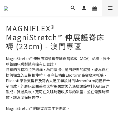
MAGNIFLEX®
MagniStretch™ 伸展護脊床
褥 (23cm) - 澳門專區
MagniStretch™ 伸展床褥榮獲美國脊醫協會（ACA）認證，是全
球首間床褥製造商擁有此認證。
特有的方格和拉伸結構，為用家提供通風舒爽的感覺，能為脊柱
提供獨立的支撐和伸拉。 專利結構由Elioform高密度承托棉、
Eliosoft柔軟支撐棉及符合人體工學設計的Memoform記憶棉合
制而成。外層床套由美國太空總署認證的溫度調節物料Outlast®
製成，質感柔軟，更可在入睡時吸收多餘的熱量，並在需要時釋
放，讓溫度保持適中。
MagniStretch™ 的軟硬度為中等偏硬。