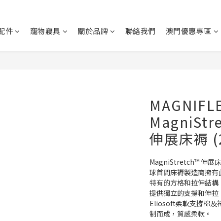
配件
寵物寢具
關於品牌
聯絡我們
澳門優惠專區
MAGNIFL
MagniStr
伸展床褥 (23
MagniStretch™
球首間床褥製造商擁有
特有的方格和拉伸結構
提供獨立的支撐和伸拉。
Eliosoft柔軟支撐
制而成，質感柔軟。