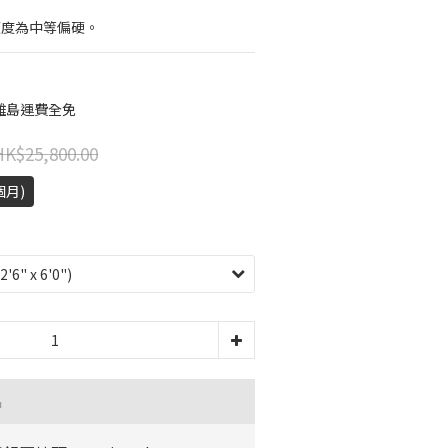
的軟硬度為中等偏硬。
離島運費全免
HK$25,800.00
個月)
品