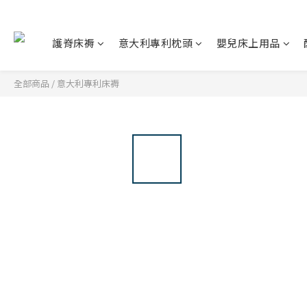
護脊床褥
意大利專利枕頭
嬰兒床上用品
全部商品
/
意大利專利床褥