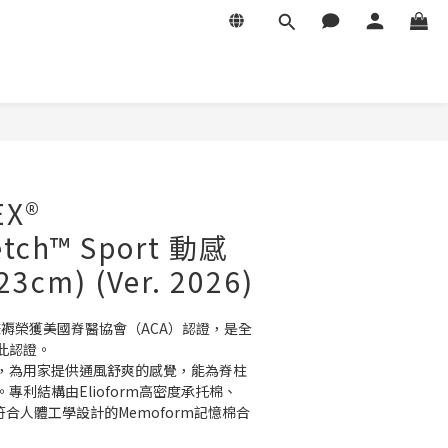
立即購買
EX®
etch™ Sport 動感
cm) (Ver. 2026)
 伸展床褥榮獲美國脊醫協會（ACA）認證，是全
此認證。
，為用家提供通風舒爽的感覺，能為脊柱
專利結構由Elioform高密度承托棉、
棉及符合人體工學設計的Memoform記憶棉合