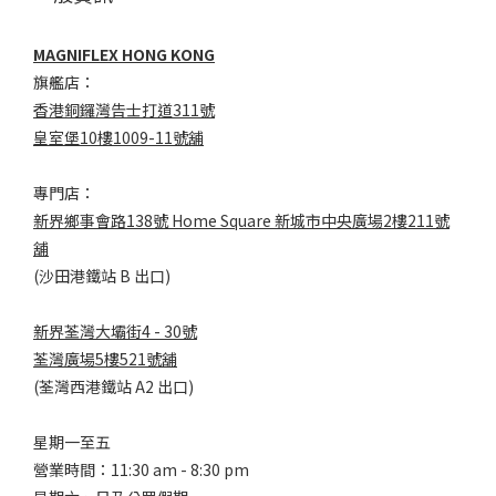
MAGNIFLEX HONG KONG
旗艦店：
香港銅鑼灣告士打道311號
皇室堡10樓1009-11號舖
專門店：
新界鄉事會路138號 Home Square 新城市中央廣場2樓211號
舖
(沙田港鐵站 B 出口)
新界荃灣大壩街4 - 30號
荃灣廣場5樓521號舖
(荃灣西港鐵站 A2 出口)
星期一至五
營業時間：11:30 am - 8:30 pm