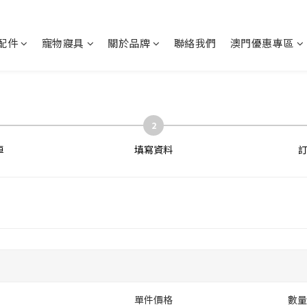
配件
寵物寢具
關於品牌
聯絡我們
澳門優惠專區
2
車
填寫資料
單件價格
數