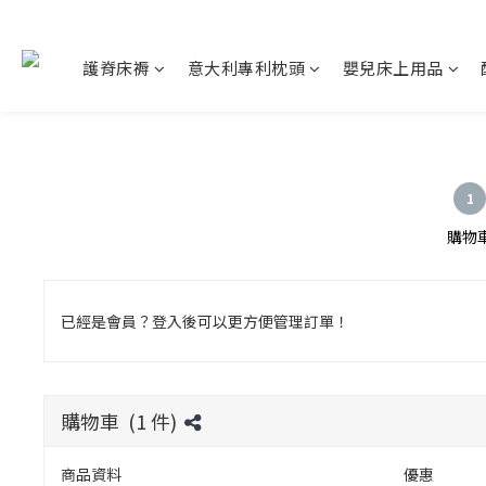
護脊床褥
意大利專利枕頭
嬰兒床上用品
1
購物
已經是會員？登入後可以更方便管理訂單！
購物車 (
1
件)
商品資料
優惠