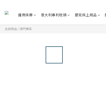
護脊床褥
意大利專利枕頭
嬰兒床上用品
全部商品
/
澳門專區