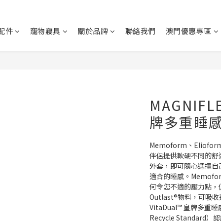
配件
寵物寢具
關於品牌
聯絡我們
澳門優惠專區
MAGNIFLE
牌多重睡感
Memoform、Eliofo
伴侶提供軟硬不同的舒適
外套，即可隨心選擇自
適合的睡感。Memof
何令您不適的壓力點，
Outlast®物料，
VitaDual™ 皇牌多重
Recycle Standar