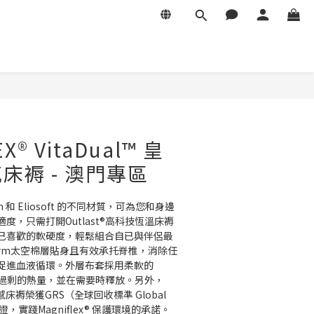
立即購買
X® VitaDual™ 皇
床褥 - 澳門專區
rm 和 Eliosoft 的不同材質，可為您和身邊
度，只需打開Outlast®高科技恆溫床褥
己喜歡的軟硬度，輕鬆組合自已與伴侶最
orm太空棉層貼身且有效承托脊椎，消除任
促進血液循環。外層布套採用柔軟的
可吸收過剩的熱量，並在需要時釋放。另外，
睡感床褥榮獲GRS（全球回收標準 Global 
d）認證，實踐Magniflex® 保護環境的承諾。